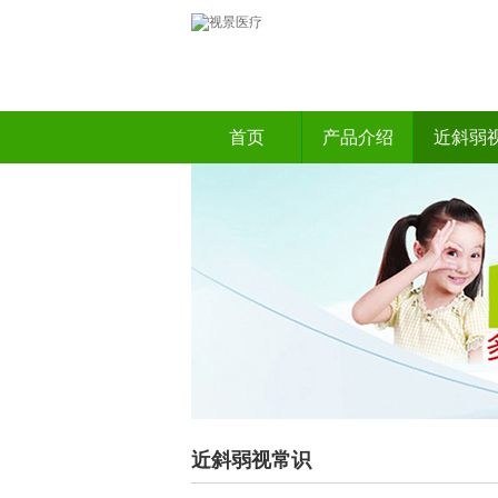
首页
产品介绍
近斜弱
近斜弱视常识