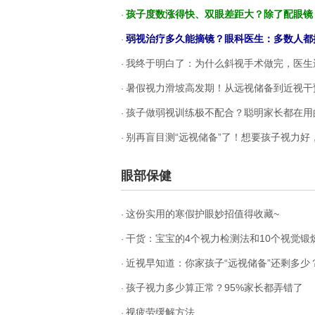
孩子度数涨得快、双眼差距大？除了配眼镜，这件
·
弱视治疗多久能摘镜？眼科医生：多数人都
·
我终于明白了：为什么斜视手术做完，医生
·
暑假视力滑坡高发期！从远视储备到近视干
·
孩子做弱视训练极不配合？聪明家长都在用的这一
·
别再盲目测“远视储备”了！想要孩子视力好，
·
眼部保健
这份实用的寒假护眼妙招值得收藏~
·
干货：宝宝的4个视力检测法和10个视觉锻
·
近视早知道：你家孩子“远视储备”还剩多少
·
孩子视力多少算正常？95%家长都弄错了
·
视疲劳缓解方法
·