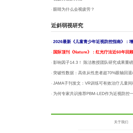
眼睛为什么会视疲劳？
·
近斜弱视研究
2026最新《儿童青少年近视防控指南》：增设高度近视基因干预与精准医疗
·
国际顶刊《Nature》：红光疗法近60年回顾；贝贝乐PBM-
·
影响因子14.3！ 陈洁教授团队研究成果重磅发布：AI证实RLRL红光治疗在四大近视干
·
突破性数据：高依从性患者超70%眼轴回退/停止增长！贝贝乐LED红光权
·
JAMA子刊发文：VR训练可有效治疗儿童间歇性外斜
·
为何专家共识推荐PBM-LED作为近视防控
·
关于我们