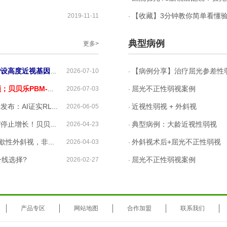
【收藏】3分钟教你简单看懂
2019-11-11
·
典型病例
更多>
，推荐红光作为近视防控手段！
【病例分享】治疗屈光参差性
2026-07-10
·
LED交出近视防控的答卷
屈光不正性弱视案例
2026-07-03
·
预中效果最强，可部分逆转近视进展！
近视性弱视 + 外斜视
2026-06-05
·
威验证，开启近视防控新纪元
典型病例：大龄近视性弱视
2026-04-23
·
视，非手术新选择来了
外斜视术后+屈光不正性弱视
2026-04-03
·
一线选择?
屈光不正性弱视案例
2026-02-27
·
产品专区
网站地图
合作加盟
联系我们