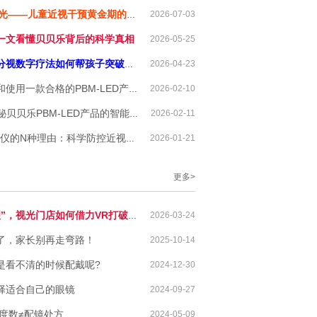
光——儿童近视干预黄金期的可靠选择！
2026-07-03
？一文看懂贝贝乐背后的科学真相
2026-05-25
分视数字疗法如何帮孩子突破瓶颈
2026-04-23
用一款合格的PBM-LED产品
2026-02-10
贝乐PBM-LED产品的智能与便捷设计
2026-02-11
的N种理由：科学防控近视的专业之选
2026-01-21
更多>
，视光门店如何借力VR打破内卷？
2026-03-24
了，家长别再走弯路！
2025-10-14
是看不清的时候配戴呢?
2024-12-30
择适合自己的眼镜
2024-09-27
度数≠配镜处方
2024-05-09