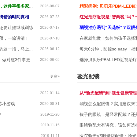
事很多家长都漏了
精彩病例: 贝贝乐PBM-LED红
2026-08-07
·
搞错的时间真相
红光治疗近视是“智商税”吗
2026-07-23
·
还要让娃继续训练
弱视治疗遇到“天花板”？双眼
2026-07-17
·
预，一篇讲清！
在家就能做！如何为孩子选择和使
2026-07-10
·
招，马上分享给你！
每天6分钟，防控so easy！揭秘贝
2026-06-12
·
做对这3件事更省心
选择贝贝乐PBM-LED近视治疗仪
2026-06-05
·
验光配镜
更多>
从“验光配镜”到“视觉健康管理”
2022-01-14
·
炼小游戏
弱视怎么配眼镜？实用建议来
2020-08-31
·
？
孩子的眼镜，是经常配戴？还
2019-11-20
·
眼镜验配大有讲究，该如何选
2019-11-15
·
医院验光VS眼镜店配镜：验光
2019-11-11
·