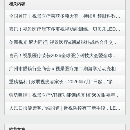
相关内容
全国首证！视景医疗荣获多项大奖，持续引领眼科数字疗法新纪元
喜讯！视景医疗旗下多宝视视功能训练、贝贝乐LED红光入选思宇MedTech X 眼未来《2026 全球眼科器械创新白皮书》典型案例！
创新视光 聚力同行| 视景医疗&朝聚眼科战略合作交流会圆满举行！
喜讯！视景医疗荣获2026全球医疗科技大会暨全球眼科大会颁发的全球医疗科技大奖“眼科应用创新奖”
广州市眼镜行业商会 x 视景医疗第二期游学活动亮相大湾区眼镜展：从战略到实战，六大主题解码视光破局之道
重磅福利 | 致弱视患者家长：2026年7月1日起，“多宝视” 网络疗程 “买1年送2年” 特惠活动正式启动！
强势吸睛！视景医疗VR视功能训练亮相“66爱眼嘉年华科普公益”活动
人民日报健康客户端报道 | 近视防控有了新手段，LED红光疗法可有效延缓近视
推荐文章