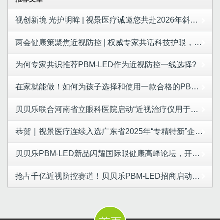
视创新境 光护明眸 | 视景医疗诚邀您共赴2026年斜视与小儿眼科学术大会
两会健康策聚焦近视防控 | 权威专家共话科技护眼，视景医疗LED红光成合规防控新选择
为何专家共识推荐PBM-LED作为近视防控一线选择?
在家就能做！如何为孩子选择和使用一款合格的PBM-LED产品
贝贝乐联合河南省立眼科医院启动“近视治疗仪用于控制儿童青少年近视进展的安全性和有效性研究”项目！
恭贺｜视景医疗连续入选广东省2025年“专精特新”企业名单
贝贝乐PBM-LED新品闪耀国际眼健康高峰论坛，开启近视防控新篇章
抢占千亿近视防控赛道！贝贝乐PBM-LED招商启动，邀您共拓财富蓝海！