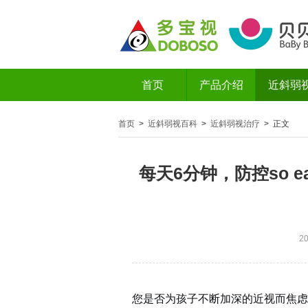
首页
产品介绍
近斜弱
首页
>
近斜弱视百科
>
近斜弱视治疗
> 正文
每天6分钟，防控so e
2
您是否为孩子不断加深的近视而焦虑