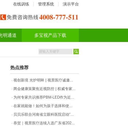
在线训练
管理系统
演示平台
光明通道
多宝视产品下载
热点推荐
视创新境 光护明眸 | 视景医疗诚邀您共赴2026年斜视与小儿眼科学术大会
·
两会健康策聚焦近视防控 | 权威专家共话科技护眼，视景医疗LED红光成合规防控新选择
·
为何专家共识推荐PBM-LED作为近视防控一线选择?
·
在家就能做！如何为孩子选择和使用一款合格的PBM-LED产品
·
贝贝乐联合河南省立眼科医院启动“近视治疗仪用于控制儿童青少年近视进展的安全性和有效性研究”项目！
·
恭贺｜视景医疗连续入选广东省2025年“专精特新”企业名单
·