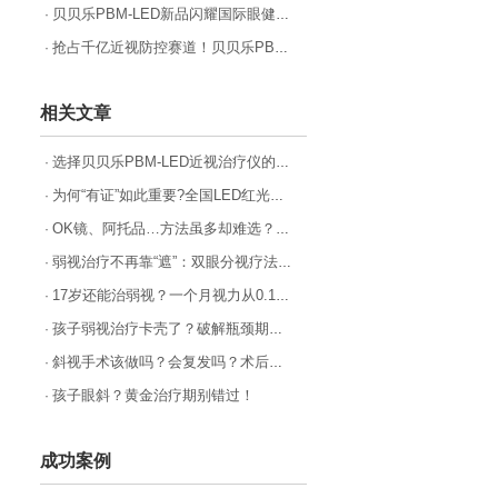
贝贝乐PBM-LED新品闪耀国际眼健康高峰论坛，开启近视防控新篇章
·
抢占千亿近视防控赛道！贝贝乐PBM-LED招商启动，邀您共拓财富蓝海！
·
相关文章
选择贝贝乐PBM-LED近视治疗仪的N种理由：科学防控近视的专业之选
·
为何“有证”如此重要?全国LED红光二类医疗器械首证背后的底气
·
OK镜、阿托品…方法虽多却难选？一份给焦虑家长的近视防控方法理性分析
·
弱视治疗不再靠“遮”：双眼分视疗法如何重塑视觉未来？
·
17岁还能治弱视？一个月视力从0.1到0.4，他的参军梦有救了！
·
孩子弱视治疗卡壳了？破解瓶颈期的关键在这！
·
斜视手术该做吗？会复发吗？术后怎么做？
·
孩子眼斜？黄金治疗期别错过！
·
成功案例