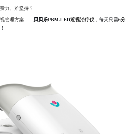
费力、难坚持？
视管理方案——
贝贝乐
PBM-LED
近视治疗仪
，每天只需
6
分
！